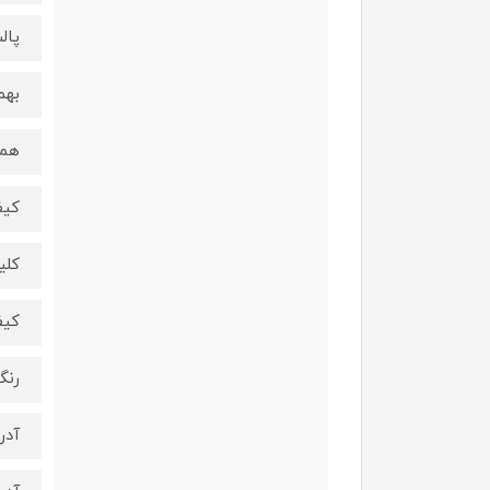
پال
بهم
همین پ
کیف
کلی
کیف
رنگ
آدر