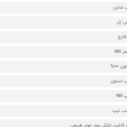
 شاین
 ژل
ارچ
ر NBI
ن ۱۰۰%
 استون
NBI
ب تیپ
 کاشت اشکی پودر موی طبیعی