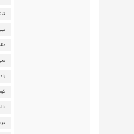
کات
نیپ
عقب
سو
باف
گود
بال
فرم