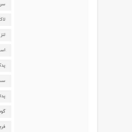
سری
لاک
لنز
اسپ
پدک
ست 
پدل
گود
فرچ