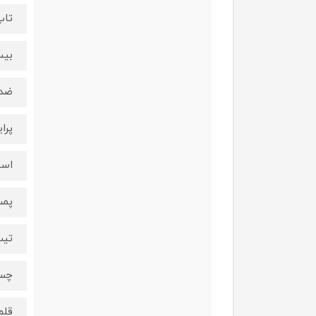
تاپ
بیس
ضدق
پرایم
استو
پمپ
تیپ 
چس
قلم