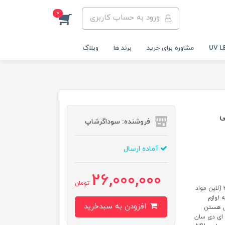
0
ورود به حساب کاربری
مشاوره برای خرید
برند ها
وبلاگ
ی
فروشنده: سوداگرشاپ
آماده ارسال
26,000,000
تومان
وسایل لوازم کاشت ناخن فول کامل حرفه ای با سوهان برقی استرانگ 207 (لاین مواد
 لوازم
افزودن به سبدخرید
مل هستن
 ۳۵/۰۰... مارک یووی ال ای دی سان