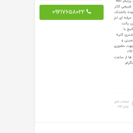
با قدرت وات به بالا هست و ک... پودر لیکویید تاپ شاین بیس ژل ضدقارچ پرایمر NBI
ر موی طبیعی کاتر
09217658022
وده بالشتک
رفه ای لنز
ن پالت
یج با
 مشتری کلیه
مینی و
جهت حضوری:
 آذ... 09217658022
 شب می باشد جمعه ها از ساعت
www.soda پیج اینستاگرام:
ضمانت اصل
بودن کالا