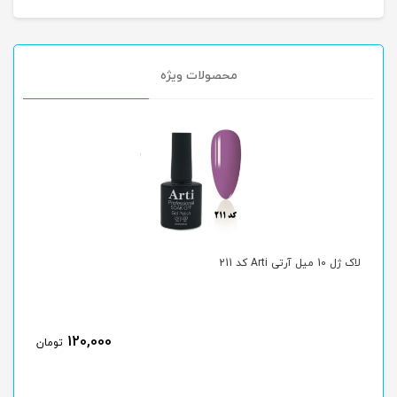
محصولات ویژه
لاک ژل 10 میل آرتی Arti کد 211
لاک ژل 10
120,000
ن
تومان