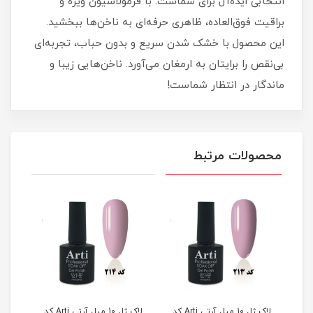
انتخابی ایده‌آل برای شماست. با فرمولاسیون ویژه و
براقیت فوق‌العاده، ظاهری حرفه‌ای به ناخن‌ها ببخشید.
این محصول با خشک شدن سریع و بدون حباب، تجربه‌ای
بی‌نقص را برایتان به ارمغان می‌آورد. ناخن‌هایی زیبا و
ماندگار در انتظار شماست!
محصولات مرتبط
لاک ژل 10 میل آرتی Arti کد
لاک ژل 10 میل آرتی Arti کد
لاک ژل 10 میل آرتی Arti کد