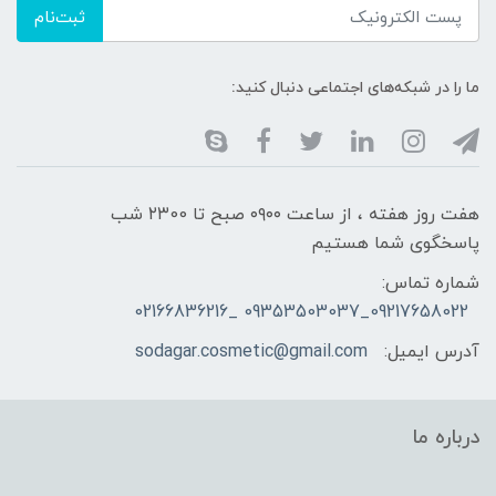
ثبت‌نام
ما را در شبکه‌های اجتماعی دنبال کنید:
هفت روز هفته ، از ساعت ۰۹۰۰ صبح تا ۲۳00 شب
پاسخگوی شما هستیم
شماره تماس:
09217658022_09353503037 _02166836216
آدرس ایمیل:
sodagar.cosmetic@gmail.com
درباره ما