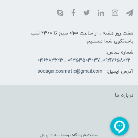
هفت روز هفته ، از ساعت ۰۹۰۰ صبح تا ۲۳00 شب
پاسخگوی شما هستیم
شماره تماس:
09217658022_09353503037 _02166836216
آدرس ایمیل:
sodagar.cosmetic@gmail.com
درباره ما
ساخت فروشگاه توسط
سایت پرتال