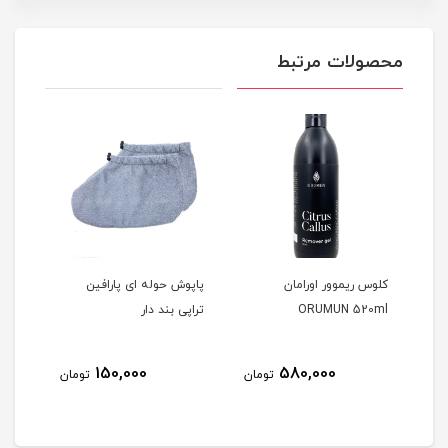
محصولات مرتبط
کلوس ریموور اورامان
پاپوش حوله ای پارافین
پارا
ORUMUN 520ml
تراپی بند دار
00gr
150,000
580,000
مان
تومان
تومان