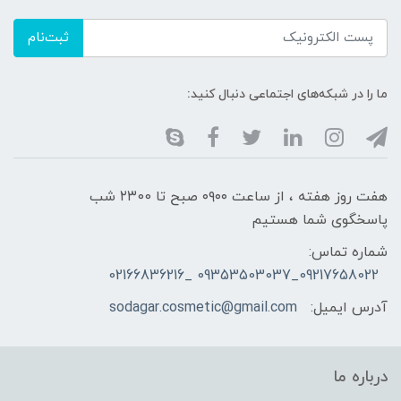
ثبت‌نام
ما را در شبکه‌های اجتماعی دنبال کنید:
هفت روز هفته ، از ساعت ۰۹۰۰ صبح تا ۲۳00 شب
پاسخگوی شما هستیم
شماره تماس:
09217658022_09353503037 _02166836216
آدرس ایمیل:
sodagar.cosmetic@gmail.com
درباره ما