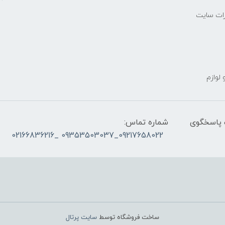
رات سایت
 لوازم
ز ساعت ۰۹۰۰ صبح تا ۲۳00 شب پاسخگوی
شماره تماس:
09217658022_09353503037 _02166836216
ساخت فروشگاه توسط
سایت پرتال