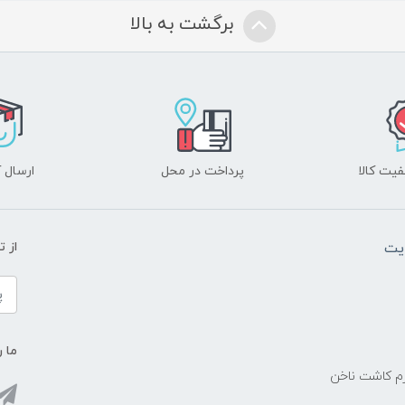
برگشت به بالا
یت کالا
پرداخت در محل
ارسال آ
یت
از 
ما ر
زم کاشت ناخن