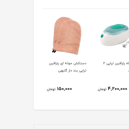
دستگاه پارافین تراپی 2
دستکش حوله ای پارافین
کره بدن زاوانو ZAVANO
تراپی بند دار گلبهی
200G - استوایی
450,000
150,000
4,200,000
تومان
تومان
توم