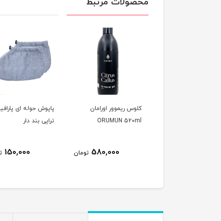
محصولات مرتبط
ری فومی پینه بردار
کلوس ریموور اورامان
پاپوش حوله ای پارافی
Z - نوتلا
ORUMUN 520ml
تراپی بند دار
150,000
580,000
480,000
تومان
تومان
ت