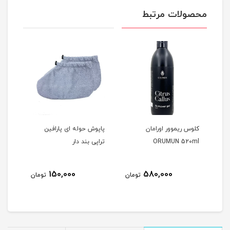
محصولات مرتبط
کلوس ریموور اورامان
پاپوش حوله ای پارافین
پارا
ORUMUN 520ml
تراپی بند دار
00gr
150,000
580,000
مان
تومان
تومان