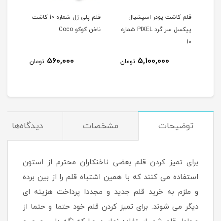
قلم کاشت پودر اسپشيال
قلم پلی ژل شماره 10 کاشت
قلم آ
د PIXEL شماره
پیکسل سر گرد PIXEL شماره
ناخن کوکو Coco
10
560,000
5,100,000
مان
تومان
تومان
توضیحات
مشخصات
دیدگاه‌ها
برای تمیز کردن قلم بعضی ناخنکاران محترم از استون
استفاده می کنند که با همین اشتباه قلم را از بین برده
و ملزم به خرید قلم جدید و مجددا پرداخت هزینه ای
دیگر می شوند. برای تمیز کردن قلم خود حتما و حتما از