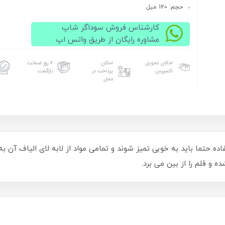
حجم: 120 میل
کارشناس فروش سوداگر شاپ
مشاوره رایگان از طریق واتس اپ
امکان تحویل
امکان
۷ روز ضمانت
اکسپرس
پرداخت در
بازگشت
محل
ده حتما باید به خوبی تمیز شوند و تمامی مواد از لابه لای الیاف آن 
 و قلم را از بین می برد.