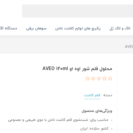
لاک و لاک ژل
پکیج های لوازم کاشت ناخن
سوهان برقی
دستگاه UV LED
محلول قلم شور اوه او AVEO 120ml
دسته :
قلم کاشت
ویژگی‌های محصول
مناسب برای: شستشوی قلم کاشت ناخن با موی طبیعی و مصنوعی
کشور سازنده: ایران