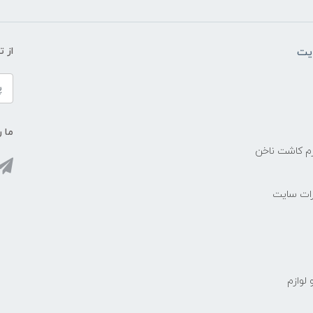
یت
از 
ما ر
زم کاشت ناخن
رات سایت
 لوازم