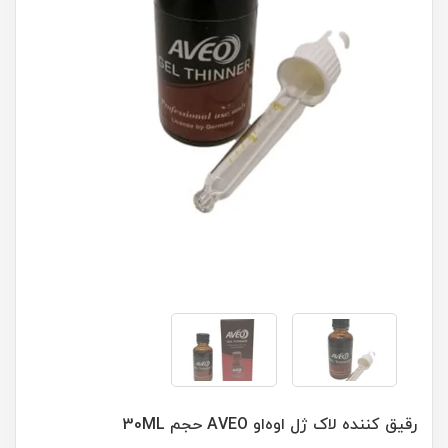
رقیق کننده لاک ژل اوه‌او AVEO حجم 30ML