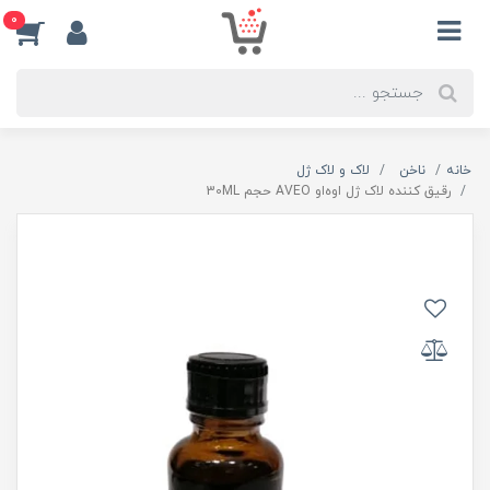
0
خانه
ناخن
لاک و لاک ژل
رقیق کننده لاک ژل اوه‌او AVEO حجم 30ML