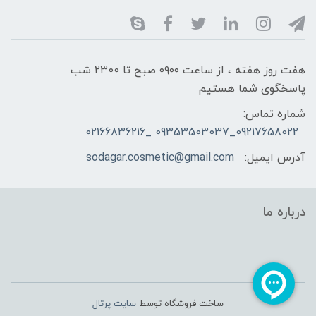
هفت روز هفته ، از ساعت ۰۹۰۰ صبح تا ۲۳00 شب
پاسخگوی شما هستیم
شماره تماس:
09217658022_09353503037 _02166836216
آدرس ایمیل:
sodagar.cosmetic@gmail.com
درباره ما
ساخت فروشگاه توسط
سایت پرتال