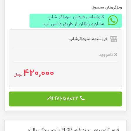
ویژگی‌های محصول
کارشناس فروش سوداگر شاپ
مشاوره رایگان از طریق واتس اپ
فروشنده: سوداگرشاپ
ناموجود
420,000
تومان
09217658022
فرمر آلمینیومی برند فلور FLOR با چسبندگی بالا و