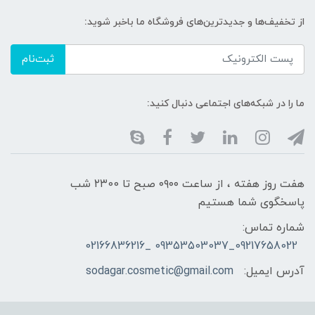
از تخفیف‌ها و جدیدترین‌های فروشگاه ما باخبر شوید:
ثبت‌نام
ما را در شبکه‌های اجتماعی دنبال کنید:
هفت روز هفته ، از ساعت ۰۹۰۰ صبح تا ۲۳00 شب
پاسخگوی شما هستیم
شماره تماس:
09217658022_09353503037 _02166836216
آدرس ایمیل:
sodagar.cosmetic@gmail.com