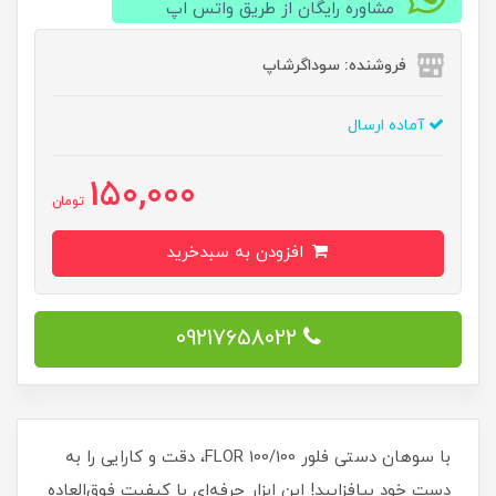
مشاوره رایگان از طریق واتس اپ
فروشنده: سوداگرشاپ
آماده ارسال
150,000
تومان
افزودن به سبدخرید
09217658022
با سوهان دستی فلور 100/100 FLOR، دقت و کارایی را به
دست خود بیافزایید! این ابزار حرفه‌ای با کیفیت فوق‌العاده