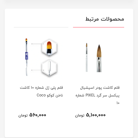
محصولات مرتبط
قلم کاشت پودر اسپشيال
قلم پلی ژل شماره 10 کاشت
قلم آ
د PIXEL شماره
پیکسل سر گرد PIXEL شماره
ناخن کوکو Coco
10
560,000
5,100,000
مان
تومان
تومان