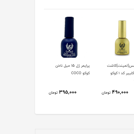
بیس(لمینت)کاشت
پرایمر ژل 15 میل ناخن
پلی ژل کاشت ناخن کوکو
ناخن کلییر کد ۱ کوکو
کوکو COCO
COCO 60ml شیری - کد
006
990,000
395,000
490,000
تومان
تومان
توم