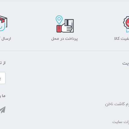
یت کالا
پرداخت در محل
ارسال آ
یت
از 
ما ر
زم کاشت ناخن
رات سایت