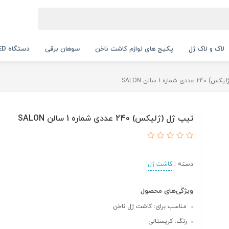
لاک و لاک ژل
پکیج های لوازم کاشت ناخن
سوهان برقی
دستگاه UV LED
 شماره 1 سالن SALON
تیپ ژل (ژلیکس) 240 عددی شماره 1 سالن SALON
دسته :
کاشت ژل
ویژگی‌های محصول
مناسب برای: کاشت ژل ناخن
رنگ: کریستالی