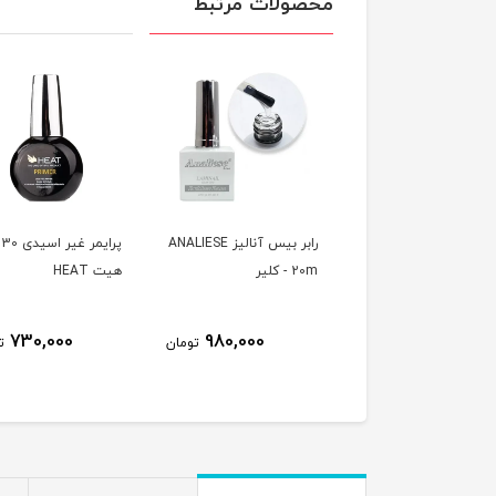
محصولات مرتبط
رابر بیس کلیر 30 میل
رابر بیس آنالیز ANALIESE
پرا
هیت HEAT
20m - کلیر
هیت HEAT
STRUCTURE GEL
730,000
980,000
950,000
تومان
تومان
ت