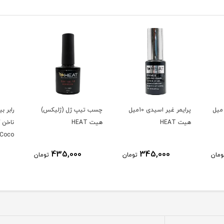
یمر غیر اسیدی 30 میل
پرایمر غیر اسیدی 10میل
چسب تیپ ژل (ژلیکس)
رابر 
هیت HEAT
هیت HEAT
Coco
435,000
345,000
ومان
تومان
تومان