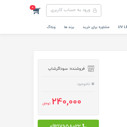
0
ورود به حساب کاربری
مشاوره برای خرید
برند ها
وبلاگ
فروشنده: سوداگرشاپ
ناموجود
240,000
تومان
09217658022