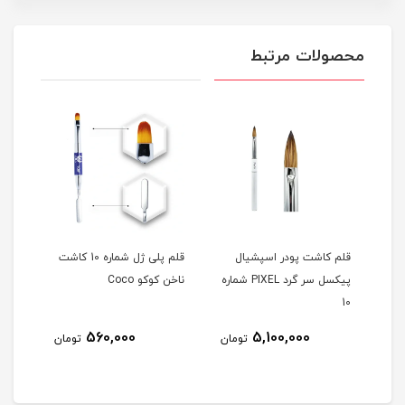
محصولات مرتبط
قلم کاشت پودر اسپشيال
قلم پلی ژل شماره 10 کاشت
قلم آ
د PIXEL شماره
پیکسل سر گرد PIXEL شماره
ناخن کوکو Coco
10
560,000
5,100,000
مان
تومان
تومان