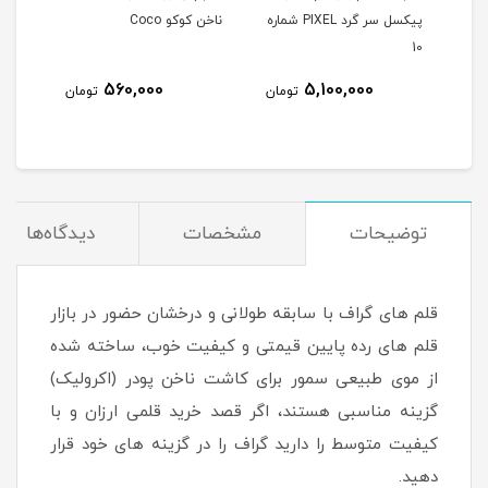
د PIXEL شماره
پیکسل سر گرد PIXEL شماره
ناخن کوکو Coco
10
560,000
5,100,000
مان
تومان
تومان
توضیحات
مشخصات
دیدگاه‌ها
قلم های گراف با سابقه طولانی و درخشان حضور در بازار
قلم های رده پایین قیمتی و کیفیت خوب، ساخته شده
از موی طبیعی سمور برای کاشت ناخن پودر (اکرولیک)
گزینه مناسبی هستند، اگر قصد خرید قلمی ارزان و با
کیفیت متوسط را دارید گراف را در گزینه های خود قرار
دهید.