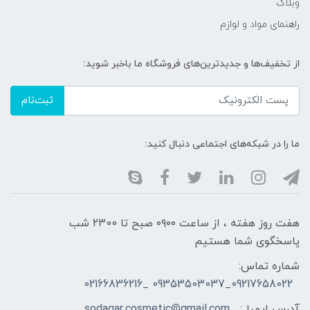
وبلاگ
راهنمای مواد و لوازم
از تخفیف‌ها و جدیدترین‌های فروشگاه ما باخبر شوید:
ثبت‌نام
ما را در شبکه‌های اجتماعی دنبال کنید:
هفت روز هفته ، از ساعت ۰۹۰۰ صبح تا ۲۳00 شب
پاسخگوی شما هستیم
شماره تماس:
09217658022_09353503037 _02166836216
آدرس ایمیل:
sodagar.cosmetic@gmail.com