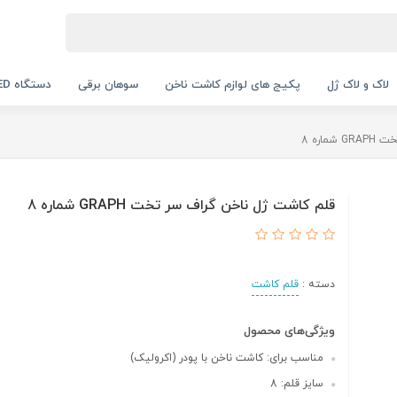
لاک و لاک ژل
پکیج های لوازم کاشت ناخن
سوهان برقی
دستگاه UV LED
اره 8
قلم کاشت ژل ناخن گراف سر تخت GRAPH شماره 8
دسته :
قلم کاشت
ویژگی‌های محصول
مناسب برای: کاشت ناخن با پودر (اکرولیک)
سایز قلم: 8