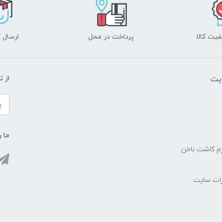
یت کالا
پرداخت در محل
ارسال آ
یت
از 
ما ر
زم کاشت ناخن
رات سایت