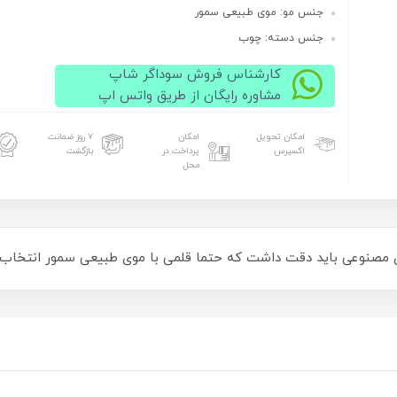
جنس مو: موی طبیعی سمور
جنس دسته: چوب
کارشناس فروش سوداگر شاپ
مشاوره رایگان از طریق واتس اپ
امکان تحویل
امکان
۷ روز ضمانت
اکسپرس
پرداخت در
بازگشت
محل
ی مصنوعی باید دقت داشت که حتما قلمی با موی طبیعی سمور انتخاب ن