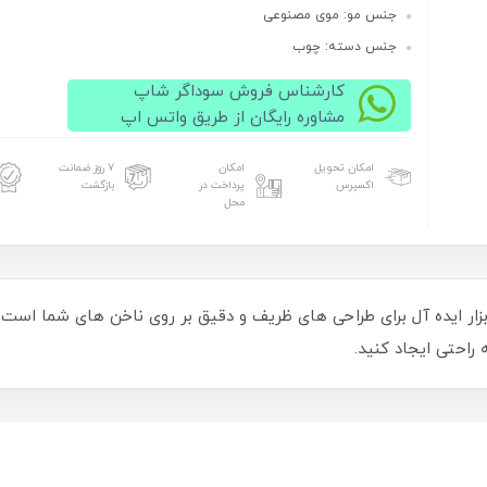
جنس مو: موی مصنوعی
جنس دسته: چوب
کارشناس فروش سوداگر شاپ
مشاوره رایگان از طریق واتس اپ
امکان تحویل
امکان
۷ روز ضمانت
اکسپرس
پرداخت در
بازگشت
محل
 طراحی ناخن گراف GRAPH کد 000 یک ابزار ایده آل برای طراحی های ظریف و دقیق بر روی ناخن
راحتی ایجاد کنید.