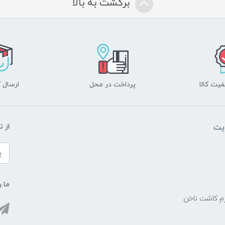
برگشت به بالا
یت کالا
پرداخت در محل
ارسال آ
یت
از 
ما ر
زم کاشت ناخن