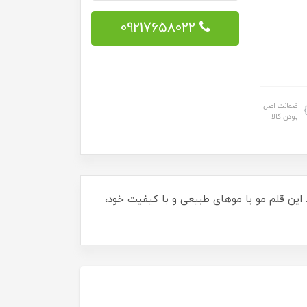
09217658022
ضمانت اصل
بودن کالا
 های شما است. این قلم مو با موهای طبیعی و با کیفیت خود،