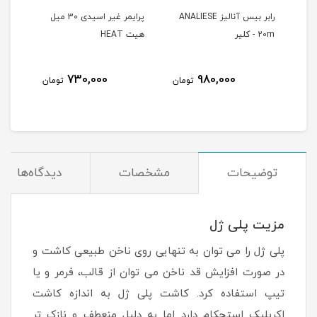
 میل هیت
رابر بیس آنالیز ANALIESE
پرایمر غیر اسیدی 30 میل
H
20m - کلیر
هیت HEAT
هیت AT
730,000
980,000
مان
تومان
تومان
توضیحات
مشخصات
دیدگاه‌ها
مزیت پلی ژل
پلی ژل را می توان به تنهایی روی ناخن طبیعی کاشت و
در صورت افزایش قد ناخن می توان از قالب، فرمر و یا
تیپ استفاده کرد. کاشت پلی ژل به اندازه کاشت
اکریلیک استحکام دارد اما به دلیل منعطف و نازک تر