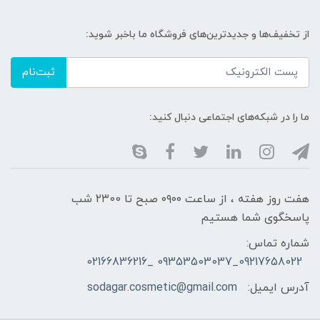
از تخفیف‌ها و جدیدترین‌های فروشگاه ما باخبر شوید:
ثبت‌نام
ما را در شبکه‌های اجتماعی دنبال کنید:
هفت روز هفته ، از ساعت ۰۹۰۰ صبح تا ۲۳00 شب
پاسخگوی شما هستیم
شماره تماس:
09217658022_09353503037 _02166836216
آدرس ایمیل:
sodagar.cosmetic@gmail.com