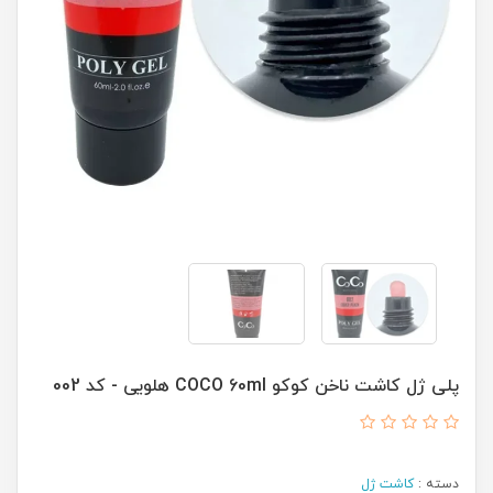
پلی ژل کاشت ناخن کوکو COCO 60ml هلویی - کد 002
دسته :
کاشت ژل