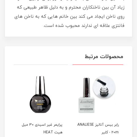
زیاد آن بین ناخنکاران محترم و به دلیل ظاهر طبیعی که
روی ناخن ایجاد می کند بین خانم هایی که به ناخن های
فانتزی علاقه ای ندارند محبوب شده است.
محصولات مرتبط
 میل هیت
رابر بیس آنالیز ANALIESE
پرایمر غیر اسیدی 30 میل
H
20m - کلیر
هیت HEAT
هیت AT