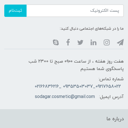
ثبت‌نام
ما را در شبکه‌های اجتماعی دنبال کنید:
هفت روز هفته ، از ساعت ۰۹۰۰ صبح تا ۲۳00 شب
پاسخگوی شما هستیم
شماره تماس:
09217658022_09353503037 _02166836216
آدرس ایمیل:
sodagar.cosmetic@gmail.com
درباره ما