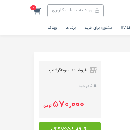
0
ورود به حساب کاربری
مشاوره برای خرید
برند ها
وبلاگ
فروشنده: سوداگرشاپ
ناموجود
570,000
تومان
09217658022