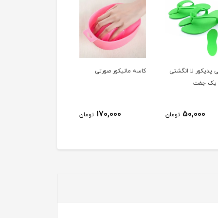
 پدیکور لا انگشتی
کاسه مانیکور صورتی
نیپر/گوشت گیر هلوگرام
 یک جفت
DX16 ایمپریال IMPERIAL
580,000
170,000
50,000
تومان
تومان
توم