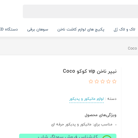
لاک و لاک ژل
پکیج های لوازم کاشت ناخن
سوهان برقی
دستگاه UV LED
نیپر ناخن vip کوکو Coco
دسته :
لوازم مانیکور و پدیکور
ویژگی‌های محصول
مناسب برای: مانیکور و پدیکور حرفه ای
کارشناس فروش سوداگر شاپ