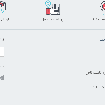
یت کالا
پرداخت در محل
ارسال آ
یت
از 
ما ر
زم کاشت ناخن
رات سایت