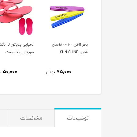
 ناخن ایمپریال
بافر ناخن 100 - 180سان
دمپایی پدیکور لا انگ
IMPERIAL 100/
شاین SUN SHINE
صورتی - یک جفت
50,000
75,000
75,000
تومان
تومان
ت
توضیحات
مشخصات