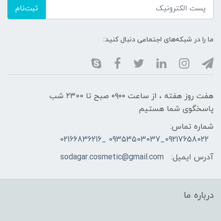
ثبت‌نام
ما را در شبکه‌های اجتماعی دنبال کنید:
هفت روز هفته ، از ساعت ۰۹۰۰ صبح تا ۲۳00 شب
پاسخگوی شما هستیم
شماره تماس:
09217658022_09353503037 _02166836216
آدرس ایمیل:
sodagar.cosmetic@gmail.com
درباره ما