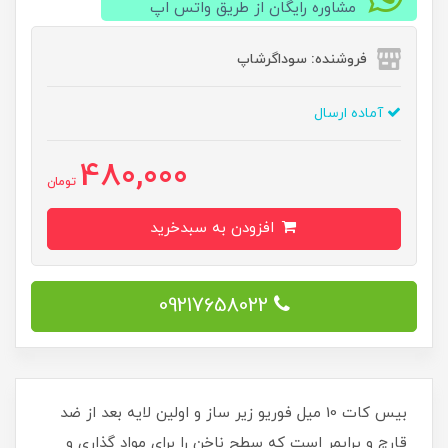
مشاوره رایگان از طریق واتس اپ
فروشنده: سوداگرشاپ
آماده ارسال
480,000
تومان
افزودن به سبدخرید
09217658022
بیس کات 10 میل فوریو زیر ساز و اولین لایه بعد از ضد
قارچ و پرایمر است که سطح ناخن را برای مواد گذاری و