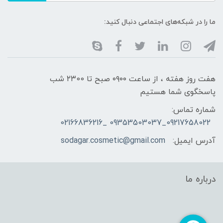
ما را در شبکه‌های اجتماعی دنبال کنید:
هفت روز هفته ، از ساعت ۰۹۰۰ صبح تا ۲۳00 شب
پاسخگوی شما هستیم
شماره تماس:
09217658022_09353503037 _02166836216
آدرس ایمیل:
sodagar.cosmetic@gmail.com
درباره ما