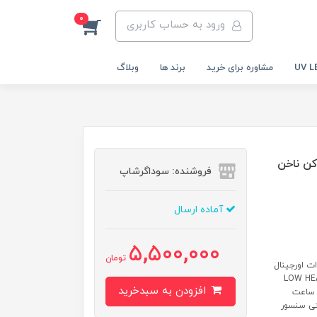
0
ورود به حساب کاربری
مشاوره برای خرید
برند ها
وبلاگ
ان ONE لاک خشک کن ناخن
فروشنده: سوداگرشاپ
آماده ارسال
5,500,000
تومان
ی ال ای دی مدل سان 1 سان ONE لاک خشک کن ناخن 48 وات اورجینال
ورجینال کیفیت ساخت بسیار بالای دارا بودن حالت LOW HEAT
افزودن به سبدخرید
ای ژل بیلدر قدرت معادل 48 وات 30 عدد لامپ SMD با طول عمر 50.000 ساعت
تی سنسور