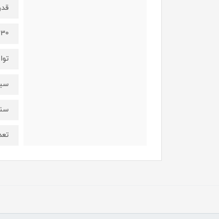
قدرت
30 عدد لامپ SMD با طول عمر 50.000 ساعت
توا
سین
سنس
تعد