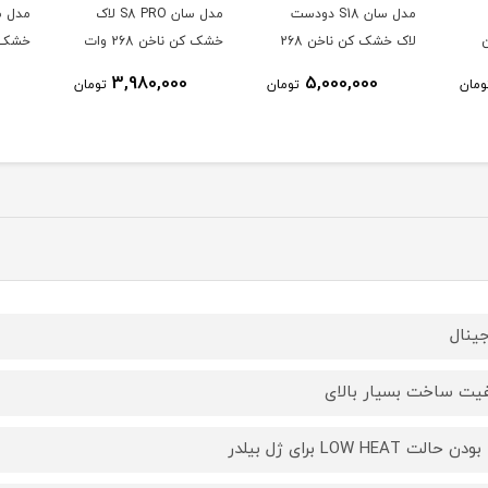
مدل سان S18 دودست
مدل سان S8 PRO لاک
لاک خشک کن ناخن 268
خشک کن ناخن 268 وات
دست
وات دو دست UV LED
UV LED SUN
D SUN
3,980,000
5,000,000
ومان
تومان
تومان
SUN
جینال
یت ساخت بسیار بالای
دن حالت LOW HEAT برای ژل بیلدر