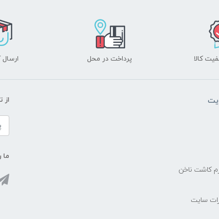
یت کالا
پرداخت در محل
ارسال آ
یت
از 
ما ر
زم کاشت ناخن
رات سایت