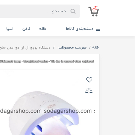
دسته‌بندی کالاها
خانه
ناخن
اسپا
خانه
فهرست محصولات
دستگاه یووی ال ای دی مدل سان 1 سان ONE لاک خشک کن ناخن 48 وات اورجینال LED SUN ONE