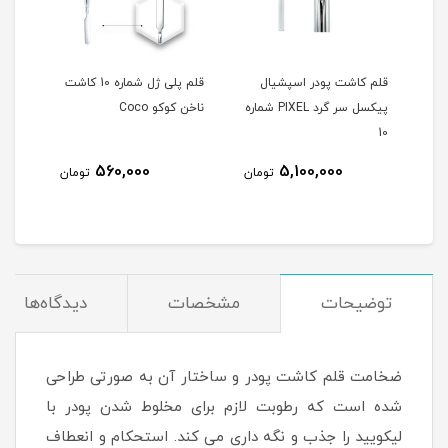
قلم کاشت پودر اسپشيال
قلم پلی ژل شماره 10 کاشت
قلم آ
د PIXEL شماره
پیکسل سر گرد PIXEL شماره
ناخن کوکو Coco
10
560,000
5,100,000
مان
تومان
تومان
توضیحات
مشخصات
دیدگاه‌ها
ضخامت قلم کاشت پودر و ساختار آن به صورتی طراحی
شده است که رطوبت لازم برای مخلوط شدن پودر با
لیکویید را جذب و نگه داری می کند. استحکام و انعطاف