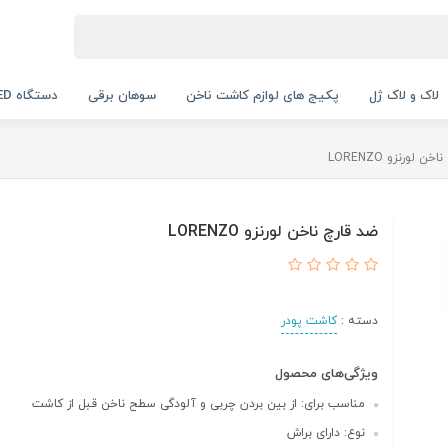
لاک و لاک ژل
پکیج های لوازم کاشت ناخن
سوهان برقی
دستگاه UV LED
ن لورنزو LORENZO
ضد قارچ ناخن لورنزو LORENZO
دسته :
کاشت پودر
ویژگی‌های محصول
مناسب برای: از بین بردن چربی و آلودگی سطح ناخن قبل از کاشت
نوع: دارای براش