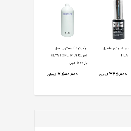
پرایمر غیر اسیدی 10میل
لیکوئید کیستون اصل
آمریکا KEYSTONE R1C1
باز 1000 میل
7,500,000
345,000
تومان
تومان