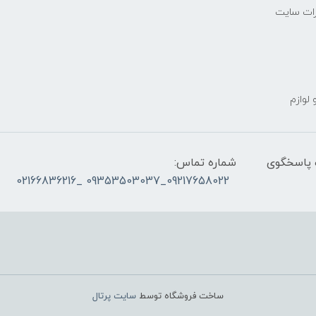
رات سایت
 لوازم
ز ساعت ۰۹۰۰ صبح تا ۲۳00 شب پاسخگوی
شماره تماس:
09217658022_09353503037 _02166836216
ساخت فروشگاه توسط
سایت پرتال