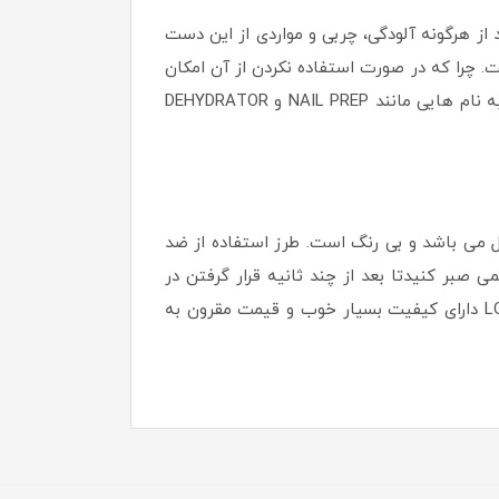
ز هرگونه آلودگی، چربی و مواردی از این دست
. چرا که در صورت استفاده نکردن از آن امکان
ابتلا به قارچ ناخن وجود دارد. علاوه بر این امکان بلند شدن و هوا گرفتن مواد کاشت به وجود می آید. ضد قارچ ناخن به نام هایی مانند NAIL PREP و DEHYDRATOR
ت ناخن لورنزو LORENZO کیفیت بسیار خوبی دارد و غلظت مناسبی دارد. این ضد قارچ دارای حجم 15 میل می باشد و بی رنگ است. طرز استفاده از ضد
 و کمی صبر کنیدتا بعد از چند ثانیه قرار گرفتن در
معرض هوا خشک شود. ( برای خشک شدن ضد قارچ نیازی به دستگاه UV LED نیست ) ضد قارچ ناخن لورنزو LORENZO دارای کیفیت بسیار خوب و قیمت مقرون به