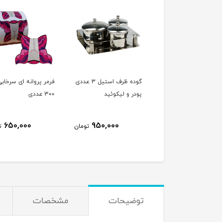
ه دو قلو سفید
گوده ظرف استیل 3 عددی
فرمر پروانه ای سرخابی
پودر و لیکوئید
300 عددی
650,000
950,000
45,000
تومان
تومان
ت
توضیحات
مشخصات