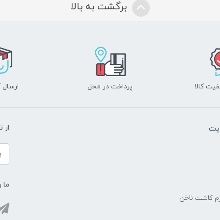
برگشت به بالا
یت کالا
پرداخت در محل
ارسال آ
یت
از 
ما ر
زم کاشت ناخن