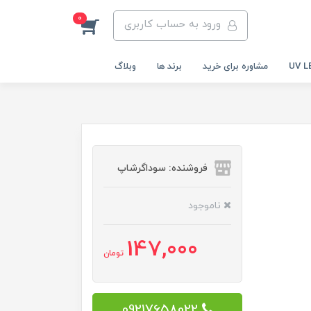
0
ورود به حساب کاربری
مشاوره برای خرید
برند ها
وبلاگ
فروشنده: سوداگرشاپ
ناموجود
147,000
تومان
09217658022