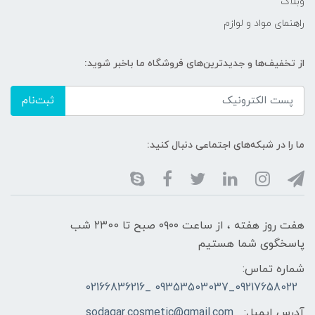
وبلاگ
راهنمای مواد و لوازم
از تخفیف‌ها و جدیدترین‌های فروشگاه ما باخبر شوید:
ثبت‌نام
ما را در شبکه‌های اجتماعی دنبال کنید:
هفت روز هفته ، از ساعت ۰۹۰۰ صبح تا ۲۳00 شب
پاسخگوی شما هستیم
شماره تماس:
09217658022_09353503037 _02166836216
آدرس ایمیل:
sodagar.cosmetic@gmail.com