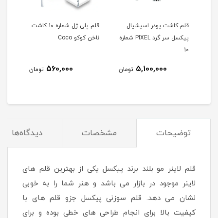
قلم کاشت پودر اسپشيال
قلم پلی ژل شماره 10 کاشت
قلم آ
د PIXEL شماره
پیکسل سر گرد PIXEL شماره
ناخن کوکو Coco
10
560,000
5,100,000
مان
تومان
تومان
توضیحات
مشخصات
دیدگاه‌ها
قلم لاینر مو بلند برند پیکسل یکی از بهترین قلم های
لاینر موجود در بازار می باشد و هنر شما را به خوبی
نشان می دهد. قلم سوزنی پیکسل جزو قلم های با
کیفیت بالا برای انجام طراحی های خطی بوده و برای