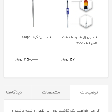
قلم پلی ژل شماره 10 کاشت
قلم آمبره گراف Graph
د PIXEL شماره
ناخن کوکو Coco
raph
350,000
560,000
مان
تومان
تومان
توضیحات
مشخصات
دیدگاه‌ها
اگر می خواهید یک کاشت پودر بی نقص داشته باشید و