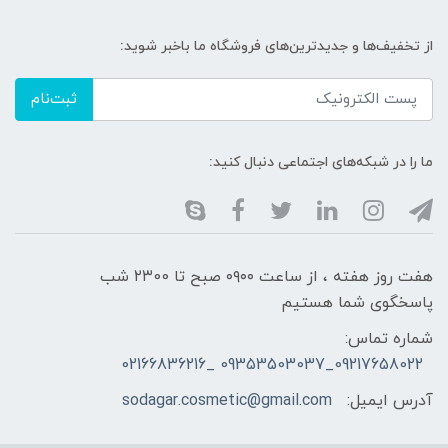
از تخفیف‌ها و جدیدترین‌های فروشگاه ما باخبر شوید:
ثبت‌نام
ما را در شبکه‌های اجتماعی دنبال کنید:
هفت روز هفته ، از ساعت ۰۹۰۰ صبح تا ۲۳00 شب
پاسخگوی شما هستیم
شماره تماس:
09217658022_09353503037 _02166836216
آدرس ایمیل:
sodagar.cosmetic@gmail.com