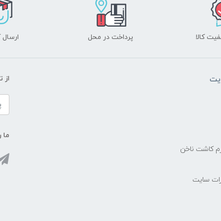
یت کالا
پرداخت در محل
ارسال آ
یت
از 
ما ر
زم کاشت ناخن
رات سایت