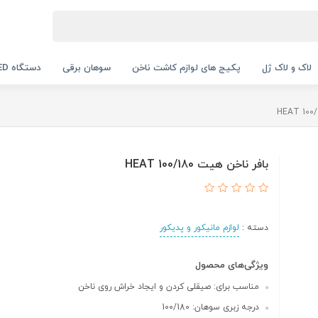
لاک و لاک ژل
پکیج های لوازم کاشت ناخن
سوهان برقی
دستگاه UV LED
بافر ناخن هیت HEAT 100/180
دسته :
لوازم مانیکور و پدیکور
ویژگی‌های محصول
مناسب برای: صیقلی کردن و ایجاد خراش روی ناخن
درجه زبری سوهان: 100/180