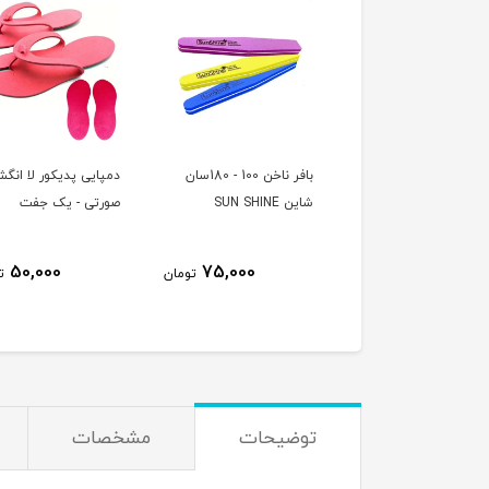
 ناخن ایمپریال
بافر ناخن 100 - 180سان
دمپایی پدیکور لا انگ
IMPERIAL 100/
شاین SUN SHINE
صورتی - یک جفت
50,000
75,000
75,000
تومان
تومان
ت
توضیحات
مشخصات