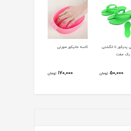
 پدیکور لا انگشتی
کاسه مانیکور صورتی
نیپر/گوشت گیر هلوگرام
 یک جفت
DX16 ایمپریال IMPERIAL
580,000
170,000
50,000
تومان
تومان
توم