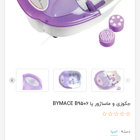
جکوزی و ماساژور پا BYMACE B9506
دسته :
اسپا