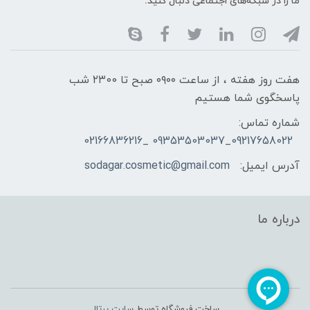
ما را در شبکه‌های اجتماعی دنبال کنید:
هفت روز هفته ، از ساعت ۰۹۰۰ صبح تا ۲۳00 شب
پاسخگوی شما هستیم
شماره تماس:
09217658022_09353503037 _02166836216
آدرس ایمیل:
sodagar.cosmetic@gmail.com
درباره ما
ساخت فروشگاه توسط
سایت پرتال