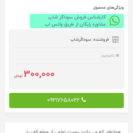
ویژگی‌های محصول
کارشناس فروش سوداگر شاپ
مشاوره رایگان از طریق واتس اپ
فروشنده: سوداگرشاپ
ناموجود
300,000
تومان
09217658022
همانطور که می دانید پوست نواحی از جمله کف پا