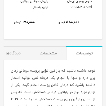
کلوس ریموور اورامان
پاپوش حوله ای پارافین
پارا
ORUMUN 520ml
تراپی بند دار
00gr
150,000
580,000
مان
تومان
تومان
توضیحات
مشخصات
دیدگاه‌ها
توجه داشته باشید که پارافین تراپی پروسه درمانی زمان
بری دارد و تنها با انجام یک مرجله نمی توانید انتظار
داشته باشید که درمان کامل پوست انجام گردد. یکی از
لوازم مورد نیاز در پارافین درمانی دستکش است که پس
از اعمال پارافین روی پوست دستکش ها به مدت 20 تا