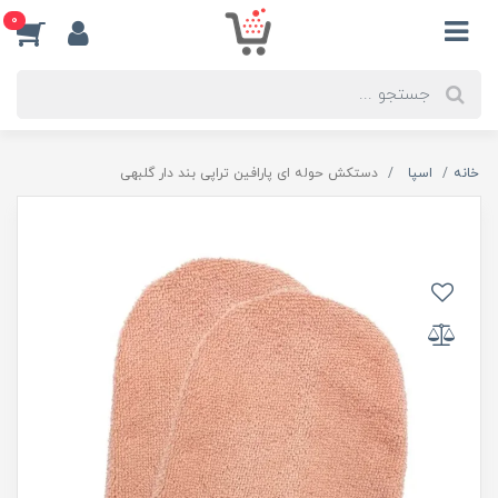
0
خانه
اسپا
دستکش حوله ای پارافین تراپی بند دار گلبهی