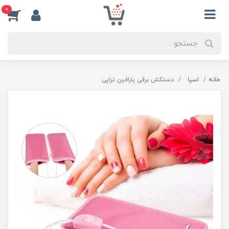
0
خانه
اسپا
دستکش برقی پارافین تراپی