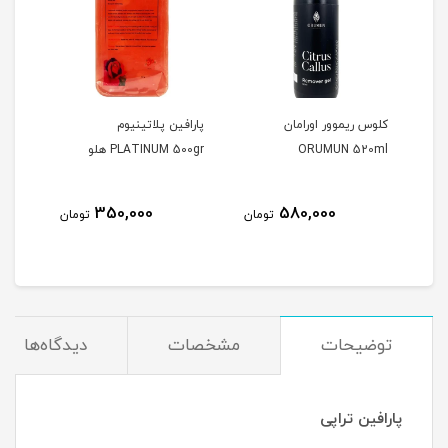
کلوس ریموور اورامان
پارافین پلاتینیوم
پارا
ORUMUN 520ml
PLATINUM 500gr هلو
00gr
350,000
580,000
مان
تومان
تومان
توضیحات
مشخصات
دیدگاه‌ها
پارافین تراپی