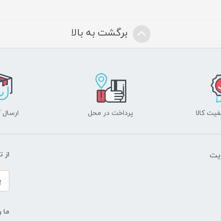
برگشت به بالا
یت کالا
پرداخت در محل
ارسال آ
یت
از 
ما ر