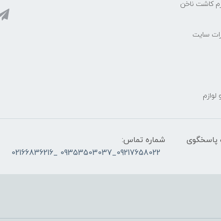
زم کاشت ناخن
رات سایت
 لوازم
ز ساعت ۰۹۰۰ صبح تا ۲۳00 شب پاسخگوی
شماره تماس:
09217658022_09353503037 _02166836216