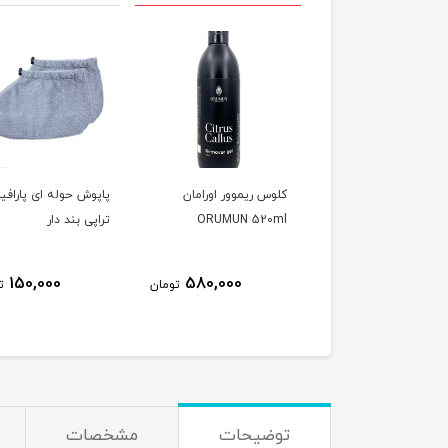
ری فومی پینه بردار
کلوس ریموور اورامان
پاپوش حوله ای پارافی
Z - نوتلا
ORUMUN 520ml
تراپی بند دار
150,000
580,000
480,000
تومان
تومان
ت
توضیحات
مشخصات