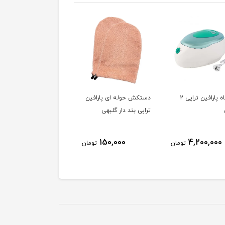
دستگاه پارافین تراپی 2
دستکش حوله ای پارافین
کره بدن زاوانو ZAVANO
تراپی بند دار گلبهی
200G - استوایی
450,000
150,000
4,200,000
تومان
تومان
توم