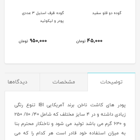
گوده دو قلو سفید
گوده ظرف استیل 3 عددی
پودر و لیکوئید
عدد
950,000
45,000
مان
تومان
تومان
توضیحات
مشخصات
دیدگاه‌ها
پودر های کاشت ناخن برند آمریکایی IBI تنوع رنگی
زیادی داشته و در 4 سایز مختلف که شامل 40/ 110/ 250
و 630 گرم می باشد تولید می شود و ناخنکار محترم بنا
به میزان استفاده خود قادر است هر کدام را که می