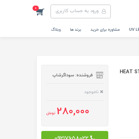
0
ورود به حساب کاربری
مشاوره برای خرید
برند ها
وبلاگ
HEAT STRUCTURE GE
فروشنده: سوداگرشاپ
ناموجود
280,000
تومان
09217658022