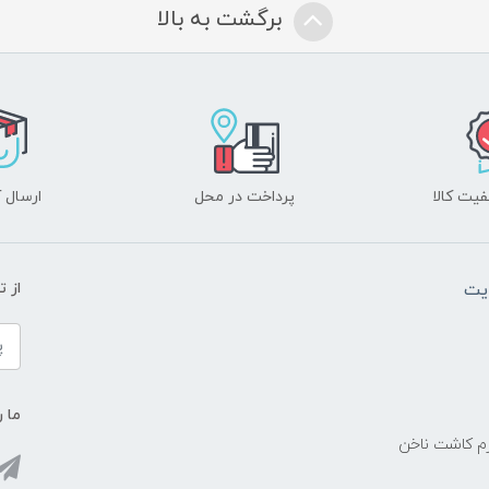
برگشت به بالا
یت کالا
پرداخت در محل
ارسال آ
یت
از 
ما ر
زم کاشت ناخن