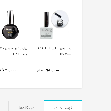
رابر بیس کلیر 30 میل
رابر بیس آنالیز ANALIESE
پرا
هیت HEAT
20m - کلیر
هیت HEAT
STRUCTURE GEL
730,000
980,000
950,000
تومان
تومان
ت
توضیحات
دیدگاه‌ها