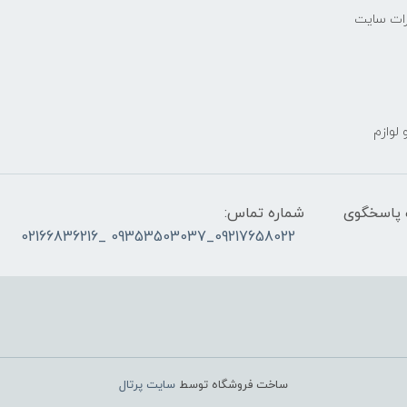
رات سایت
 لوازم
ز ساعت ۰۹۰۰ صبح تا ۲۳00 شب پاسخگوی
شماره تماس:
09217658022_09353503037 _02166836216
ساخت فروشگاه توسط
سایت پرتال