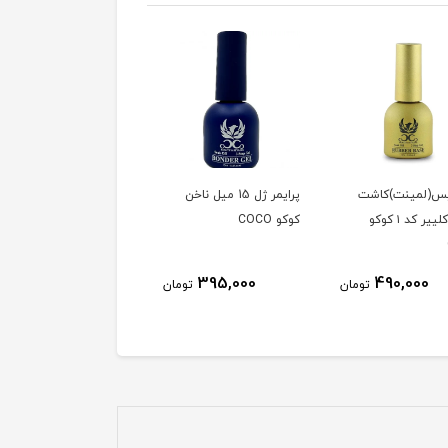
بیس(لمینت)کاشت
پرایمر ژل 15 میل ناخن
پلی ژل کاشت ناخن کوکو
ناخن کلییر کد ۱ کوکو
کوکو COCO
COCO 60ml شیری - کد
006
990,000
395,000
490,000
تومان
تومان
توم