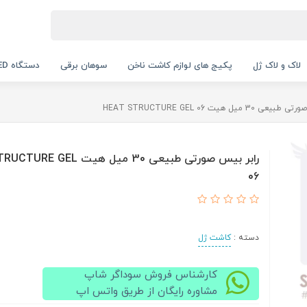
لاک و لاک ژل
پکیج های لوازم کاشت ناخن
سوهان برقی
دستگاه UV LED
30 میل هیت HEAT STRUCTURE GEL 06
رابر بیس صورتی طبیعی 30 میل هیت L
06
دسته :
کاشت ژل
کارشناس فروش سوداگر شاپ
مشاوره رایگان از طریق واتس اپ