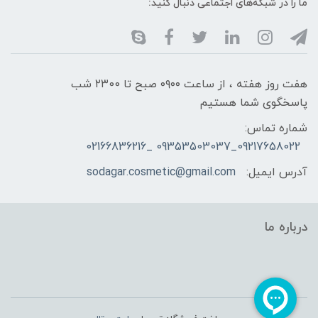
ما را در شبکه‌های اجتماعی دنبال کنید:
هفت روز هفته ، از ساعت ۰۹۰۰ صبح تا ۲۳00 شب
پاسخگوی شما هستیم
شماره تماس:
09217658022_09353503037 _02166836216
آدرس ایمیل:
sodagar.cosmetic@gmail.com
درباره ما