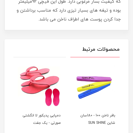
که کیفیت بسار مرغوبی دارد. طول این قیچی 92میلیمتر
بوده و تیغه های بسیار تیزی دارد که مناسب برداشتن و
جدا کردن پوست های اطراف ناخن می باشد.
محصولات مرتبط
بافر ناخن 100 - 180سان
دمپایی پدیکور لا انگشتی
دمپا
شاین SUN SHINE
صورتی - یک جفت
آبی 