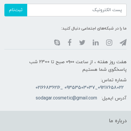
ثبت‌نام
ما را در شبکه‌های اجتماعی دنبال کنید:
هفت روز هفته ، از ساعت ۰۹۰۰ صبح تا ۲۳00 شب
پاسخگوی شما هستیم
شماره تماس:
09217658022_09353503037 _02166836216
آدرس ایمیل:
sodagar.cosmetic@gmail.com
درباره ما