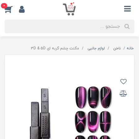
0
خانه
ناخن
لوازم جانبی
مگنت چشم گربه ای 3D & 5D