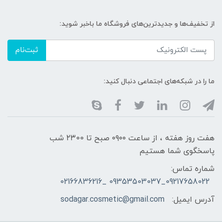
از تخفیف‌ها و جدیدترین‌های فروشگاه ما باخبر شوید:
ثبت‌نام
ما را در شبکه‌های اجتماعی دنبال کنید:
هفت روز هفته ، از ساعت ۰۹۰۰ صبح تا ۲۳00 شب
پاسخگوی شما هستیم
شماره تماس:
09217658022_09353503037 _02166836216
آدرس ایمیل:
sodagar.cosmetic@gmail.com