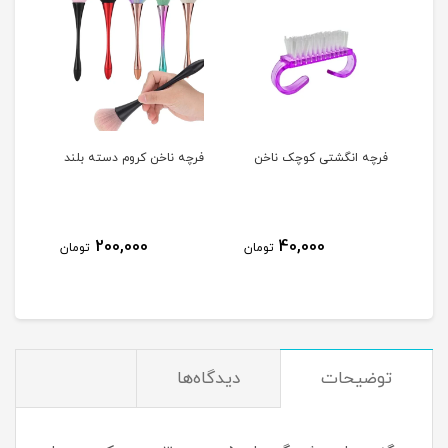
فرچه انگشتی کوچک ناخن
فرچه ناخن کروم دسته بلند
پد ک
OPI
200,000
40,000
مان
تومان
تومان
توضیحات
دیدگاه‌ها