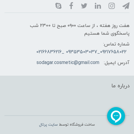
هفت روز هفته ، از ساعت ۰۹۰۰ صبح تا ۲۳00 شب
پاسخگوی شما هستیم
شماره تماس:
09217658022_09353503037 _02166836216
آدرس ایمیل:
sodagar.cosmetic@gmail.com
درباره ما
ساخت فروشگاه توسط
سایت پرتال