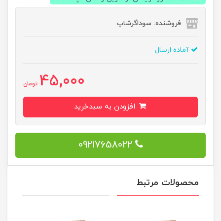
فروشنده: سوداگرشاپ
آماده ارسال
45,000
تومان
افزودن به سبدخرید
09217658022
محصولات مرتبط