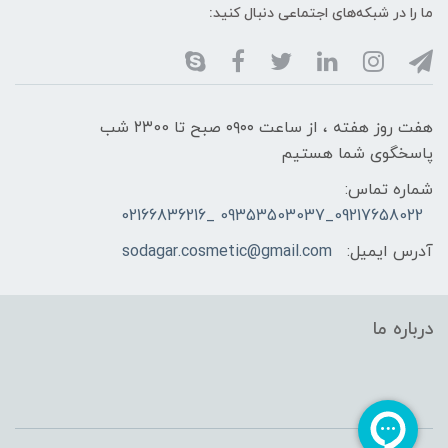
ما را در شبکه‌های اجتماعی دنبال کنید:
هفت روز هفته ، از ساعت ۰۹۰۰ صبح تا ۲۳00 شب
پاسخگوی شما هستیم
شماره تماس:
09217658022_09353503037 _02166836216
آدرس ایمیل:
sodagar.cosmetic@gmail.com
درباره ما