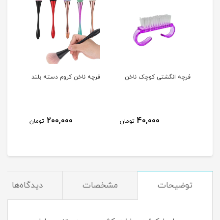
فرچه انگشتی کوچک ناخن
فرچه ناخن کروم دسته بلند
پد ک
OPI
200,000
40,000
مان
تومان
تومان
توضیحات
مشخصات
دیدگاه‌ها