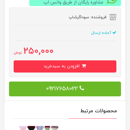
مشاوره رایگان از طریق واتس اپ
فروشنده: سوداگرشاپ
آماده ارسال
250,000
تومان
افزودن به سبدخرید
09217658022
محصولات مرتبط