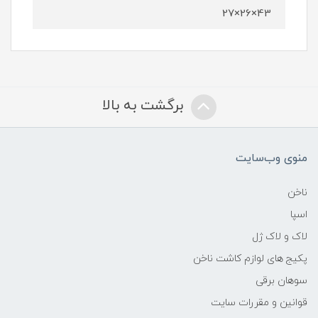
43×26×27
برگشت به بالا
منوی وب‌سایت
ناخن
اسپا
لاک و لاک ژل
پکیج های لوازم کاشت ناخن
سوهان برقی
قوانین و مقررات سایت