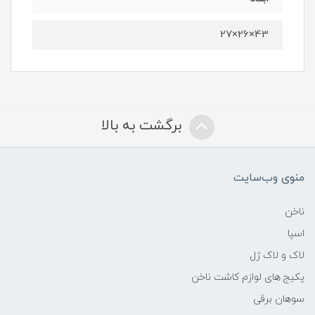
43×26×27
برگشت به بالا
منوی وب‌سایت
ناخن
اسپا
لاک و لاک ژل
پکیج های لوازم کاشت ناخن
سوهان برقی