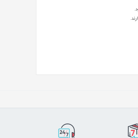
.
ند.