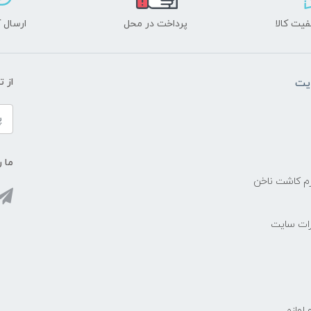
یت کالا
پرداخت در محل
ارسال آ
یت
از 
ما ر
زم کاشت ناخن
رات سایت
 لوازم