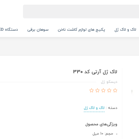
لاک و لاک ژل
پکیج های لوازم کاشت ناخن
سوهان برقی
دستگاه UV LED
لاک ژل آرتی کد 330
دیسکو ژل
دسته :
لاک و لاک ژل
ویژگی‌های محصول
حجم: 10 میل