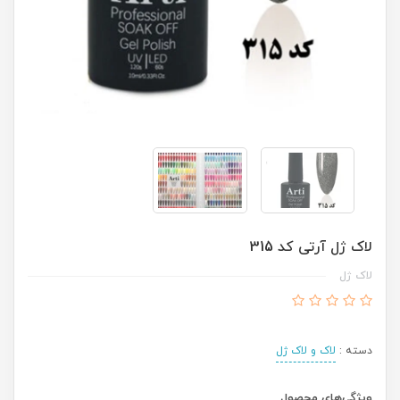
لاک ژل آرتی کد 315
لاک ژل
دسته :
لاک و لاک ژل
ویژگی‌های محصول