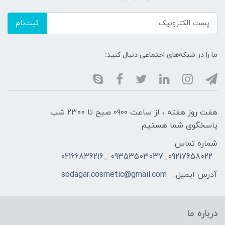
ثبت‌نام
ما را در شبکه‌های اجتماعی دنبال کنید:
هفت روز هفته ، از ساعت ۰۹۰۰ صبح تا ۲۳00 شب
پاسخگوی شما هستیم
شماره تماس:
09217658022_09353503037 _02166836216
آدرس ایمیل:
sodagar.cosmetic@gmail.com
درباره ما