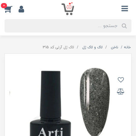
0
خانه
ناخن
لاک و لاک ژل
لاک ژل آرتی کد 315