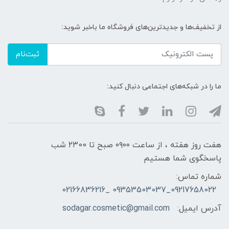
از تخفیف‌ها و جدیدترین‌های فروشگاه ما باخبر شوید:
ثبت‌نام
ما را در شبکه‌های اجتماعی دنبال کنید:
هفت روز هفته ، از ساعت ۰۹۰۰ صبح تا ۲۳00 شب
پاسخگوی شما هستیم
شماره تماس:
09217658022_09353503037 _02166836216
آدرس ایمیل:
sodagar.cosmetic@gmail.com