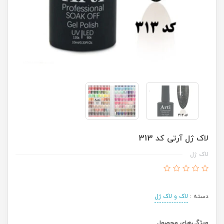
لاک ژل آرتی کد 313
لاک ژل
دسته :
لاک و لاک ژل
ویژگی‌های محصول