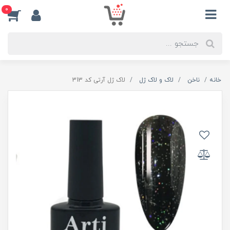
0
خانه
ناخن
لاک و لاک ژل
لاک ژل آرتی کد 313