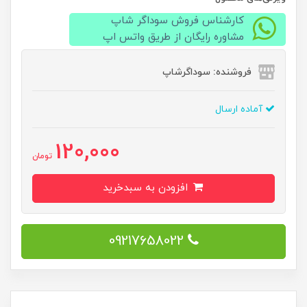
کارشناس فروش سوداگر شاپ
مشاوره رایگان از طریق واتس اپ
فروشنده: سوداگرشاپ
آماده ارسال
120,000
تومان
افزودن به سبدخرید
09217658022