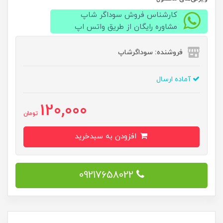
کارشناس فروش سوداگر شاپ
مشاوره رایگان از طریق واتس اپ
فروشنده: سوداگرشاپ
آماده ارسال
120,000
تومان
افزودن به سبدخرید
09217658022