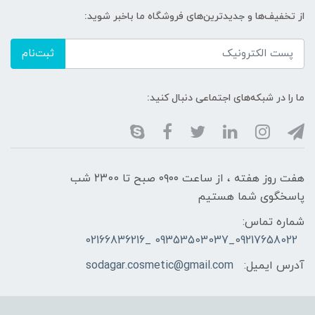
از تخفیف‌ها و جدیدترین‌های فروشگاه ما باخبر شوید:
ثبت‌نام
ما را در شبکه‌های اجتماعی دنبال کنید:
هفت روز هفته ، از ساعت ۰۹۰۰ صبح تا ۲۳00 شب
پاسخگوی شما هستیم
شماره تماس:
09217658022_09353503037 _02166836216
آدرس ایمیل:
sodagar.cosmetic@gmail.com