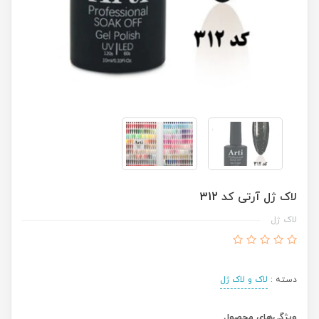
لاک ژل آرتی کد 312
لاک ژل
دسته :
لاک و لاک ژل
ویژگی‌های محصول