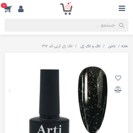
0
خانه
ناخن
لاک و لاک ژل
لاک ژل آرتی کد 312