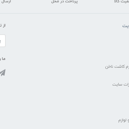
یت کالا
پرداخت در محل
ارسال آ
یت
از 
ما ر
زم کاشت ناخن
رات سایت
 لوازم