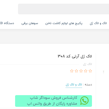
لاک و لاک ژل
پکیج های لوازم کاشت ناخن
سوهان برقی
دستگاه UV LED
لاک ژل آرتی کد 308
لاک ژل
دسته :
لاک و لاک ژل
کارشناس فروش سوداگر شاپ
مشاوره رایگان از طریق واتس اپ