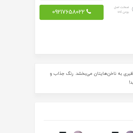
ضمانت اصل
09217658022
بودن کالا
دگی بی‌نظیری به ناخن‌هایتان می‌بخشد. رنگ جذاب و
د!